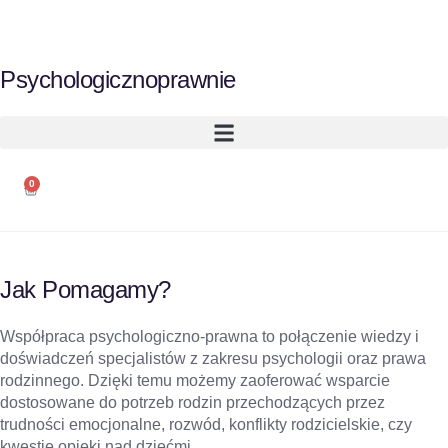
Darmowa dostawa od 299zł
Psychologicznoprawnie
0
Jak Pomagamy?
Katalog 2025
Współpraca psychologiczno-prawna to połączenie wiedzy i
Pobierz nasz katalog produktowy
doświadczeń specjalistów z zakresu psychologii oraz prawa
rodzinnego. Dzięki temu możemy zaoferować wsparcie
dostosowane do potrzeb rodzin przechodzących przez
Pobierz
trudności emocjonalne, rozwód, konflikty rodzicielskie, czy
kwestie opieki nad dziećmi.